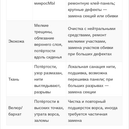
микросМЫ
ремонтную клей-панель;
крупные дефекты —
замена секций или обивки
Мелкие
Очистка с нейтральными
трещины,
средствами, ремонт
облезание
Экокожа
мелкими участками,
верхнего слоя,
замена участков обивки
потёртости
при больших дефектах
вдоль сиденья
Потёртости,
Локальная санация нити,
узор размазан,
подшивка, возможна
Ткань
нити
перешивка панели; при
выглядывают,
больших разрывах —
разрывы
замена секции
Потёртости в
Чистка и повторный
Велюр/
высоких точках,
подшерсток ворса, иногда
бархат
утрата ворса,
требуется частичная
заломы
замена