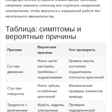
например заменить соленоид или подтянуть соединения
электролинии, чтобы вернуться к нормальной работе без
капитального вмешательства.
Таблица: симптомы и
вероятные причины
Вероятная
Признак
Что проверить
причина
Износ цепи/
Уровень масла,
Гул при
шестерён,
состояние
движении
проблемы с
подшипников,
подшипниками
плотность креплений
Износ зубьев,
Механическая
Стук при
ослабление
проверка элементов
поворотах
креплений
привода
Трудности с
Муфта, гидрика,
Проверка
включением
электроника
гидравлической