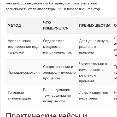
или цифровые двойники батареи, которые учитывают
зависимость от температуры, soc и возрастной фактор.
ЧТО
МЕТОД
ПРЕИМУЩЕСТВА
О
ИЗМЕРЯЕТСЯ
С
Непрерывное
Отдаваемая
Дает динамику в
и
тестирование под
мощность,
реальном
в
нагрузкой
напряжение, ток
времени
о
Чувствительно к
Сопротивление и
Т
изменениям в
Импедансометрия
электролитические
к
реальном
процессы
о
времени
Распределение
Тепловая
Локализация зон
Н
температуры по
визуализация
перегрева
в
поверхности
Практические кейсы и