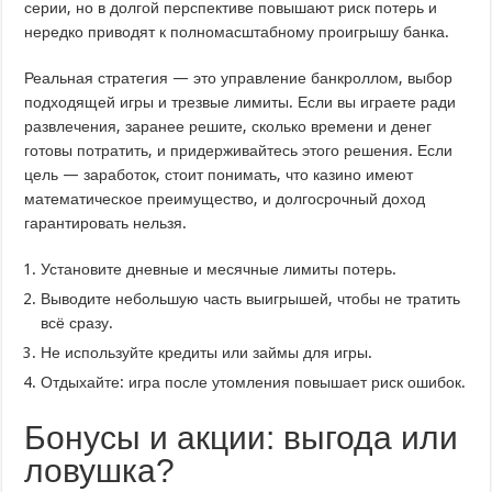
серии, но в долгой перспективе повышают риск потерь и
нередко приводят к полномасштабному проигрышу банка.
Реальная стратегия — это управление банкроллом, выбор
подходящей игры и трезвые лимиты. Если вы играете ради
развлечения, заранее решите, сколько времени и денег
готовы потратить, и придерживайтесь этого решения. Если
цель — заработок, стоит понимать, что казино имеют
математическое преимущество, и долгосрочный доход
гарантировать нельзя.
Установите дневные и месячные лимиты потерь.
Выводите небольшую часть выигрышей, чтобы не тратить
всё сразу.
Не используйте кредиты или займы для игры.
Отдыхайте: игра после утомления повышает риск ошибок.
Бонусы и акции: выгода или
ловушка?