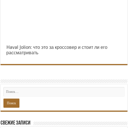
Haval Jolion: что это за кроссовер и стоит ли его
рассматривать
Свежие записи