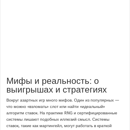
Мифы и реальность: о
выигрышах и стратегиях
Вокруг азартных игр много мифов. Один из популярных —
что можно «взломать» слот или найти «идеальный»
алгоритм ставок. На практике RNG и сертифицированные
системы лишают подобных иллюзий смысл. Системы
ставок, такие как мартингейл, могут работать в краткой