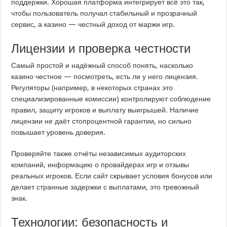
поддержки. Хорошая платформа интегрирует всё это так,
чтобы пользователь получал стабильный и прозрачный
сервис, а казино — честный доход от маржи игр.
Лицензии и проверка честности
Самый простой и надёжный способ понять, насколько
казино честное — посмотреть, есть ли у него лицензия.
Регуляторы (например, в некоторых странах это
специализированные комиссии) контролируют соблюдение
правил, защиту игроков и выплату выигрышей. Наличие
лицензии не даёт стопроцентной гарантии, но сильно
повышает уровень доверия.
Проверяйте также отчёты независимых аудиторских
компаний, информацию о провайдерах игр и отзывы
реальных игроков. Если сайт скрывает условия бонусов или
делает странные задержки с выплатами, это тревожный
знак.
Технологии: безопасность и