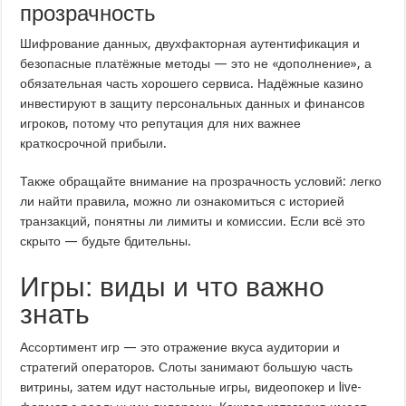
прозрачность
Шифрование данных, двухфакторная аутентификация и
безопасные платёжные методы — это не «дополнение», а
обязательная часть хорошего сервиса. Надёжные казино
инвестируют в защиту персональных данных и финансов
игроков, потому что репутация для них важнее
краткосрочной прибыли.
Также обращайте внимание на прозрачность условий: легко
ли найти правила, можно ли ознакомиться с историей
транзакций, понятны ли лимиты и комиссии. Если всё это
скрыто — будьте бдительны.
Игры: виды и что важно
знать
Ассортимент игр — это отражение вкуса аудитории и
стратегий операторов. Слоты занимают большую часть
витрины, затем идут настольные игры, видеопокер и live-