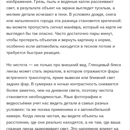
изображения. Грязь, пыль и водяные капли рассеивают
свет, в результате объект на экране выглядит тусклым, а
мелкие детали исчезают в тени. В условиях дождя, снега
или запыленного города эта разница становится критичной:
вы можете пропустить сигнал манёвра, который на карте не
выглядел бы так опасно. Часто достаточно пары минут,
чтобы протереть объектив и вернуть картинку к норме,
особенно если автомобиль находится в тесном потоке и
требуется быстрая реакция.
Но чистота — не только про внешний вид. Глянцевый блеск
линзы может стать зеркалом, в котором отражаются фары
встречного транспорта, яркие вывески или ближний свет
задних фар. В сумерках и ночью контрастность снижается
более заметно, чем на дневном свете, поэтому чистота
становится необходимостью. Язык фотографии и
видеосъёмки учит нас видеть детали в самых разных
условиях: та же логика применима и к автомобильной
камере. Когда линза чистая, вы видите объекты на
расстоянии, где они реально находятся, а не там, где ваша
глазная линза задерживает свет. Это напрямую влияет на