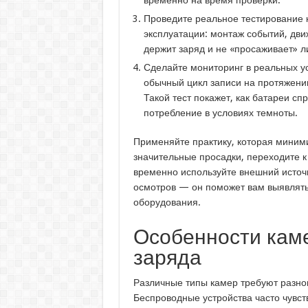
временно на время проверки.
Проведите реальное тестирование 
эксплуатации: монтаж событий, дви
держит заряд и не «просаживает» л
Сделайте мониторинг в реальных ус
обычный цикл записи на протяжении
Такой тест покажет, как батареи сп
потребление в условиях темноты.
Применяйте практику, которая миним
значительные просадки, переходите 
временно используйте внешний источ
осмотров — он поможет вам выявлят
оборудования.
Особенности каме
заряда
Различные типы камер требуют разног
Беспроводные устройства часто чувст