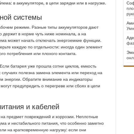
лема: в аккумуляторе, в цепи зарядки или в нагрузке.
Соф
пло
рук
ной системы
Ами
абочем режиме. Разные типы аккумуляторов дают
Умн
то держит в норме чуть ниже номинала, а на
Аде
ма может начать отключать энергоемкие функции.
фаз
верьте каждую по отдельности: иногда один элемент
Эми
ого потребления или плохого контакта.
онл
 Если батарея уже прошла сотни циклов, емкость
х случаях полезна замена элемента или переход на
м энергии. Обратите внимание на индикаторы
могут предупредить о перегреве или сбоях в цепи
питания и кабелей
 на предмет повреждений и коррозии. Неплотные
ма и нестабильного питания, что особенно заметно
ели на кратковременную нагрузку: если они