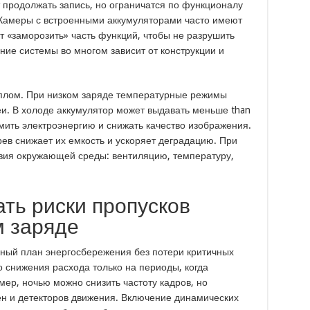
 продолжать запись, но ограничатся по функционалу
. Камеры с встроенными аккумуляторами часто имеют
т «заморозить» часть функций, чтобы не разрушить
ние системы во многом зависит от конструкции и
еплом. При низком заряде температурные режимы
и. В холоде аккумулятор может выдавать меньше than
омить электроэнергию и снижать качество изображения.
рев снижает их емкость и ускоряет деградацию. При
вия окружающей среды: вентиляцию, температуру,
ть риски пропусков
м заряде
ный план энергосбережения без потери критичных
 снижения расхода только на периоды, когда
ер, ночью можно снизить частоту кадров, но
ен и детекторов движения. Включение динамических