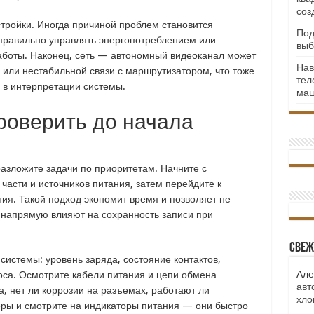
соз
стройки. Иногда причиной проблем становится
Под
правильно управлять энергопотреблением или
выб
боты. Наконец, сеть — автономный видеоканал может
Нав
i или нестабильной связи с маршрутизатором, что тоже
тел
 в интерпретации системы.
маш
проверить до начала
разложите задачи по приоритетам. Начните с
части и источников питания, затем перейдите к
ния. Такой подход экономит время и позволяет не
 напрямую влияют на сохранность записи при
Свеж
системы: уровень заряда, состояние контактов,
Але
оса. Осмотрите кабели питания и цепи обмена
авт
, нет ли коррозии на разъемах, работают ли
хло
еры и смотрите на индикаторы питания — они быстро