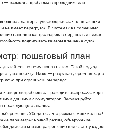
но — возможна проблема в проводнике или
 внешние адаптеры, удостоверьтесь, что питающий
и не имеет перегрузок. В системах на солнечных
ояние панели и контроллеров: ветер, пыль и низкая
особность подпитывать камеры в течение суток.
мотр: пошаговый план
и двигайтесь по нему шаг за шагом. Такой подход
оряет диагностику. Ниже — разумная дорожная карта
ер даже при ограниченном заряде.
й и энергопотребление. Проведите экспресс-замеры
ртными данными аккумуляторов. Зафиксируйте
ля последующего анализа.
ргосбережения. Убедитесь, что режим с минимальной
ажные параметры: ночной режим, обнаружение
еобходимости снизьте разрешение или частоту кадров