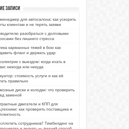
ие записи
менеджер для автосалона: как ускорить
еты клиентам и не терять заявки
 водителю разобраться с долговыми
росами без лишнего стресса
тика карманных тяжей в бою как
давить фланг и держать удар
оэлектрик с выездом: когда ехать в
вис некогда или некуда
куатор: стоимость услуги и как её
тать правильно
мозные диски и колодки: что проверить
ед заменой
трактные двигатели и КПП для
цтехники: как проверить поставщика и
плектность
 сплотить сотрудников? Тимбилдинг на
дроциклах и эндуро — лучший способ