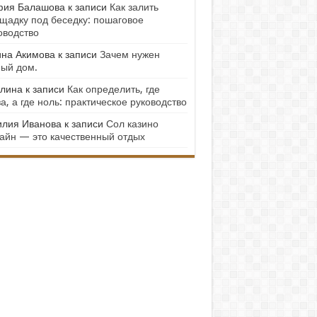
ия Балашова
к записи
Как залить
щадку под беседку: пошаговое
оводство
на Акимова
к записи
Зачем нужен
ый дом.
лина
к записи
Как определить, где
а, а где ноль: практическое руководство
лия Иванова
к записи
Сол казино
айн — это качественный отдых