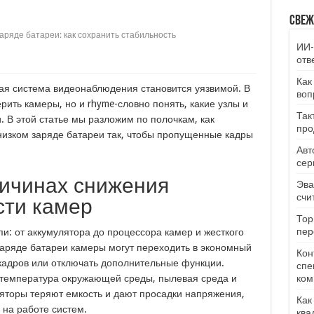
Свеж
аряде батареи: как сохранить стабильность
ИИ-
отв
Как
бая система видеонаблюдения становится уязвимой. В
воп
рить камеры, но и rhyme-словно понять, какие узлы и
Так
. В этой статье мы разложим по полочкам, как
про
низком заряде батареи так, чтобы пропущенные кадры
Авт
сер
ричинах снижения
Эва
счи
сти камер
Тор
пер
: от аккумулятора до процессора камер и жесткого
заряде батареи камеры могут переходить в экономный
Кон
кадров или отключать дополнительные функции.
спе
 температура окружающей среды, пылевая среда и
ком
яторы теряют емкость и дают просадки напряжения,
Как
на работе систем.
ква