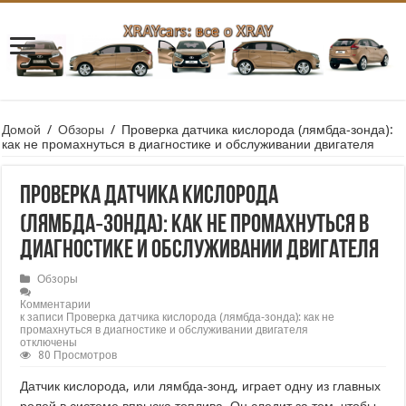
Домой
/
Обзоры
/
Проверка датчика кислорода (лямбда‑зонда):
как не промахнуться в диагностике и обслуживании двигателя
Проверка датчика кислорода
(лямбда‑зонда): как не промахнуться в
диагностике и обслуживании двигателя
Обзоры
Комментарии
к записи Проверка датчика кислорода (лямбда‑зонда): как не
промахнуться в диагностике и обслуживании двигателя
отключены
80 Просмотров
Датчик кислорода, или лямбда‑зонд, играет одну из главных
ролей в системе впрыска топлива. Он следит за тем, чтобы