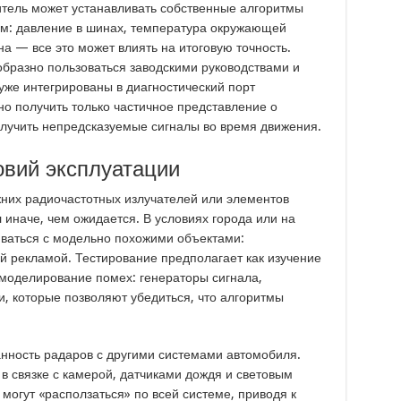
итель может устанавливать собственные алгоритмы
ам: давление в шинах, температура окружающей
а — все это может влиять на итоговую точность.
образно пользоваться заводскими руководствами и
уже интегрированы в диагностический порт
о получить только частичное представление о
олучить непредсказуемые сигналы во время движения.
овий эксплуатации
жних радиочастотных излучателей или элементов
л иначе, чем ожидается. В условиях города или на
иваться с модельно похожими объектами:
й рекламой. Тестирование предполагает как изучение
 моделирование помех: генераторы сигнала,
и, которые позволяют убедиться, что алгоритмы
нность радаров с другими системами автомобиля.
в связке с камерой, датчиками дождя и световым
могут «расползаться» по всей системе, приводя к