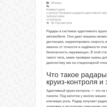
Обзоры
Комментарии
к записи Проверка радаров адаптивного круи
лаборатории
отключены
80 Просмотров
Радары в системах адаптивного круи
автомобиля. Они дают машины возмо
дистанцию, корректировать скорость и
именно от точности и надёжности этих
безопасность окружающих. В этой ст
такого типа, какие проверки нужны д
диагностику как на стационарной площ
Что такое радары
круиз‑контроля и
Адаптивный круиз‑контроль — это не 
панели. Под капотом у многих машин 
ключевую роль. Радар излучает ради
задержки и частотному смещению опр