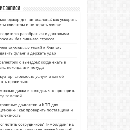
ие записи
менеджер для автосалона: как ускорить
еты клиентам и не терять заявки
 водителю разобраться с долговыми
росами без лишнего стресса
тика карманных тяжей в бою как
давить фланг и держать удар
оэлектрик с выездом: когда ехать в
вис некогда или некуда
куатор: стоимость услуги и как её
тать правильно
мозные диски и колодки: что проверить
ед заменой
трактные двигатели и КПП для
цтехники: как проверить поставщика и
плектность
 сплотить сотрудников? Тимбилдинг на
дроциклах и эндуро — лучший способ