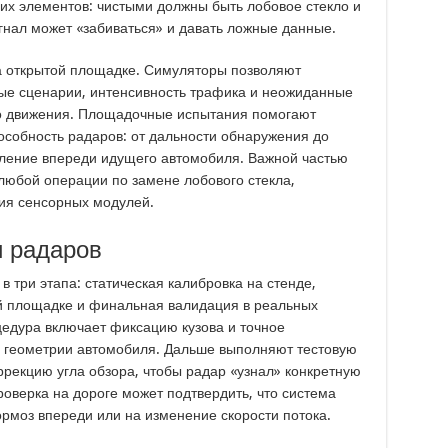
их элементов: чистыми должны быть лобовое стекло и
гнал может «забиваться» и давать ложные данные.
на открытой площадке. Симуляторы позволяют
ые сценарии, интенсивность трафика и неожиданные
го движения. Площадочные испытания помогают
особность радаров: от дальности обнаружения до
ление впереди идущего автомобиля. Важной частью
любой операции по замене лобового стекла,
я сенсорных модулей.
 радаров
 три этапа: статическая калибровка на стенде,
й площадке и финальная валидация в реальных
цедура включает фиксацию кузова и точное
 геометрии автомобиля. Дальше выполняют тестовую
ррекцию угла обзора, чтобы радар «узнал» конкретную
верка на дороге может подтвердить, что система
ормоз впереди или на изменение скорости потока.