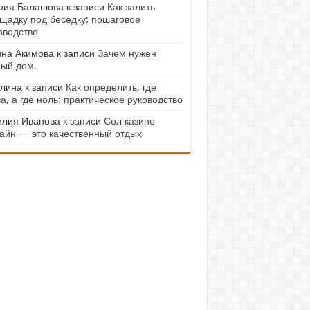
ия Балашова
к записи
Как залить
щадку под беседку: пошаговое
оводство
на Акимова
к записи
Зачем нужен
ый дом.
лина
к записи
Как определить, где
а, а где ноль: практическое руководство
лия Иванова
к записи
Сол казино
айн — это качественный отдых