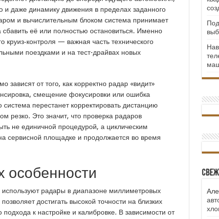
соз
то и даже динамику движения в пределах заданного
идаром и вычислительным блоком система принимает
Под
а сбавить её или полностью остановиться. Именно
выб
о круиз‑контроля — важная часть технического
Нав
льными поездками и на тест-драйвах новых
тел
маш
 зависят от того, как корректно радар «видит»
нсировка, смещение фокусировки или ошибка
то система перестанет корректировать дистанцию
м резко. Это значит, что проверка радаров
ыть не единичной процедурой, а циклическим
на сервисной площадке и продолжается во время
х особенности
Свеж
 используют радаpы в диапазоне миллиметровых
Але
авт
 позволяет достигать высокой точности на близких
хло
 подхода к настройке и калибровке. В зависимости от