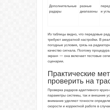
Дополнительные
разные
перед
радары
диапазоны
и угл
Из таблицы видно, что передовые рад
требуют аккуратной настройки. В реа
погодные условия, грязь на радиатор
качество сигнала. Поэтому процедура
экран» — она включает тестовые сег
сценарии.
Практические мет
проверить на тра
Проверка радаров адаптивного круиз‑
параметры системы, так и внешние ус
внимание уделяют точности определ
скорости и корректной работе в случ