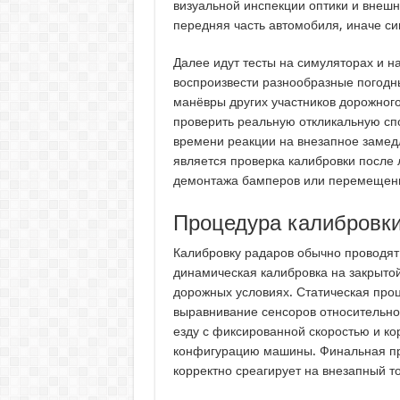
визуальной инспекции оптики и внешн
передняя часть автомобиля, иначе си
Далее идут тесты на симуляторах и 
воспроизвести разнообразные погодн
манёвры других участников дорожно
проверить реальную откликальную сп
времени реакции на внезапное замед
является проверка калибровки после 
демонтажа бамперов или перемещени
Процедура калибровки
Калибровку радаров обычно проводят в
динамическая калибровка на закрыто
дорожных условиях. Статическая про
выравнивание сенсоров относительно
езду с фиксированной скоростью и ко
конфигурацию машины. Финальная про
корректно среагирует на внезапный т