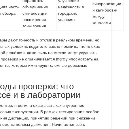
обработка:
улучшение
синхронизации
няя часть
объединение
надёжности в
и калибровки
ы обзора
сигналов для
городских
между
расширения
условиях
каналами
зоны зрения
ары дают точность и отклик в реальном времени, но
льных условиях водителю важно помнить, что плохие
ной решётке и даже пыль на стекле могут ухудшать
 проверки не ограничивается merely «посмотреть на
менты, которые имитируют сложные дорожные
оды проверки: что
ссе и в лаборатории
контроля должна охватывать как внутренние
ловия эксплуатации. В рамках тестирования особое
ения дистанции, принятию решений при снижении
ае смены полосы движения. Начинается всё с