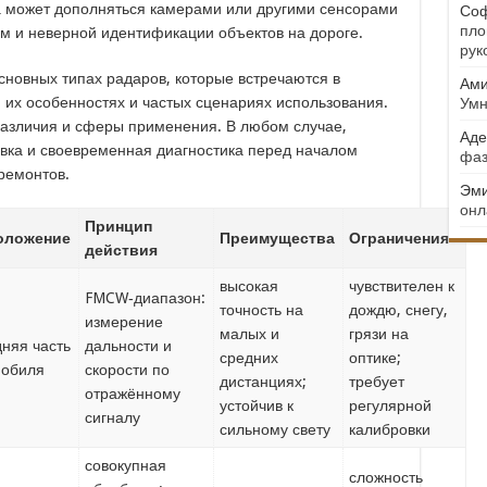
а может дополняться камерами или другими сенсорами
Соф
пло
м и неверной идентификации объектов на дороге.
рук
сновных типах радаров, которые встречаются в
Ами
, их особенностях и частых сценариях использования.
Умн
различия и сферы применения. В любом случае,
Аде
овка и своевременная диагностика перед началом
фаз
ремонтов.
Эми
онл
Принцип
оложение
Преимущества
Ограничения
действия
высокая
чувствителен к
FMCW‑диапазон:
точность на
дождю, снегу,
измерение
малых и
грязи на
няя часть
дальности и
средних
оптике;
мобиля
скорости по
дистанциях;
требует
отражённому
устойчив к
регулярной
сигналу
сильному свету
калибровки
совокупная
сложность