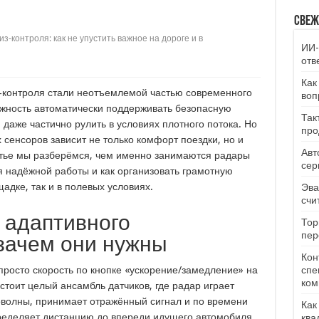
Свеж
з‑контроля: как не упустить важное на дороге и в
ИИ-
отв
Как
з‑контроля стали неотъемлемой частью современного
воп
жность автоматически поддерживать безопасную
Так
 даже частично рулить в условиях плотного потока. Но
про
 сенсоров зависит не только комфорт поездки, но и
Авт
атье мы разберёмся, чем именно занимаются радары
сер
ля надёжной работы и как организовать грамотную
адке, так и в полевых условиях.
Эва
счи
 адаптивного
Тор
пер
 зачем они нужны
Кон
просто скорость по кнопке «ускорение/замедление» на
спе
ком
стоит целый ансамбль датчиков, где радар играет
оволны, принимает отражённый сигнал и по времени
Как
еделяет дистанцию до впереди идущего автомобиля,
ква