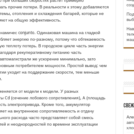
тр при больших скоростях растет примерно
соз
ать прочие потери. В реальности к этому добавляются
стемы, отопления и охлаждения батарей, которые не
Под
выб
ияют на общую эффективность.
Нав
амичес conjunto. Одинаковая машина на гладкой
тел
ебляет энергию по-разному, потому что обтекаемость
маш
ю теплоту потерь. В городском цикле часть энергии
лагодаря рекуперативному питанию часть
автомагистрали же ускорение минимально, зато
сновным потребителем мощности. Простой вывод: чем
гии уходит на поддержание скорости, тем меньше
.
еняется от модели к модели. У разных
 Cd (сечение лобового сопротивления), A (площадь
сть электропривода. Кроме того, аккумулятор
Свеж
ияет на внутреннюю сопротивляемость и отдачу
Але
ного расхода часто представляет собой смесь
авт
тей и неоднородностей по времени эксплуатации
хло