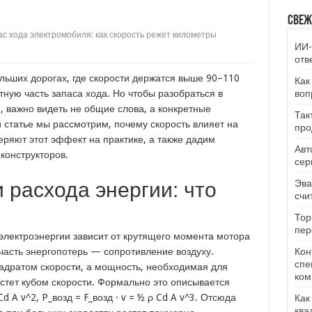
Свеж
ас хода электромобиля: как скорость режет километры
ИИ-
отв
льших дорогах, где скорости держатся выше 90–110
Как
тную часть запаса хода. Но чтобы разобраться в
воп
и, важно видеть не общие слова, а конкретные
Так
статье мы рассмотрим, почему скорость влияет на
про
еряют этот эффект на практике, а также дадим
Авт
конструкторов.
сер
Эва
 расхода энергии: что
счи
и
Тор
пер
 электроэнергии зависит от крутящего момента мотора
 часть энергопотерь — сопротивление воздуху.
Кон
спе
адратом скорости, а мощность, необходимая для
ком
стет кубом скорости. Формально это описывается
 A v^2, P_возд = F_возд · v = ½ ρ Cd A v^3. Отсюда
Как
ква