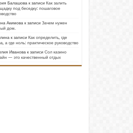
ия Балашова
к записи
Как залить
щадку под беседку: пошаговое
оводство
на Акимова
к записи
Зачем нужен
ый дом.
лина
к записи
Как определить, где
а, а где ноль: практическое руководство
лия Иванова
к записи
Сол казино
айн — это качественный отдых