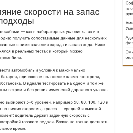
Соф
пло
ияние скорости на запас
рук
 подходы
Ами
Умн
особами — как в лабораторных условиях, так и в
Аде
 одна: получить сопоставимые данные для нескольких
фаз
язанные с ними значения заряда и запаса хода. Ниже
нялся в реальных тестах и который можно
Эми
онл
тромобиля.
вести автомобиль и условия к максимально
батарея, одинаковое положение климат-контроля,
бстановка. В идеале тестировать на одном и том же
ым ветром и без резких изменений дорожного уклона.
о выбирают 5–6 уровней, например 50, 80, 100, 120 и
а на низких скоростях; трасса — средней и высокой
омент: водитель держит заданную скорость с
астройкой газового педали. Важно не только достигать
ельное время.