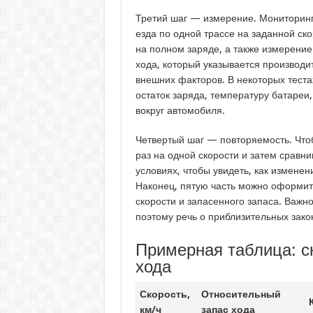
Третий шаг — измерение. Мониторинг
езда по одной трассе на заданной ск
на полном заряде, а также измерение
хода, который указывается производит
внешних факторов. В некоторых тест
остаток заряда, температуру батареи,
вокруг автомобиля.
Четвертый шаг — повторяемость. Чтоб
раз на одной скорости и затем сравн
условиях, чтобы увидеть, как изменен
Наконец, пятую часть можно оформить
скорости и запасенного запаса. Важн
поэтому речь о приблизительных зако
Примерная таблица: с
хода
Скорость,
Относительный
км/ч
запас хода