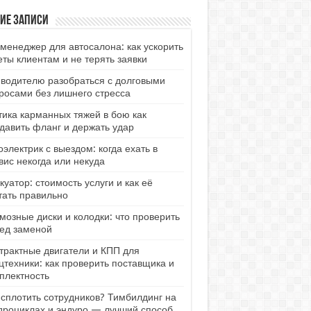
ие записи
менеджер для автосалона: как ускорить
еты клиентам и не терять заявки
 водителю разобраться с долговыми
росами без лишнего стресса
тика карманных тяжей в бою как
давить фланг и держать удар
оэлектрик с выездом: когда ехать в
вис некогда или некуда
куатор: стоимость услуги и как её
тать правильно
мозные диски и колодки: что проверить
ед заменой
трактные двигатели и КПП для
цтехники: как проверить поставщика и
плектность
 сплотить сотрудников? Тимбилдинг на
дроциклах и эндуро — лучший способ