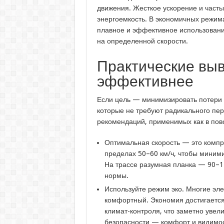
движения. Жесткое ускорение и част
энергоемкость. В экономичных режим
плавное и эффективное использовани
на определенной скорости.
Практические выв
эффективнее
Если цель — минимизировать потери о
которые не требуют радикального пе
рекомендаций, применимых как в повс
Оптимальная скорость — это компро
пределах 50–60 км/ч, чтобы миним
На трассе разумная планка — 90–1
нормы.
Используйте режим эко. Многие эл
комфортный. Экономия достигается
климат-контроля, что заметно увел
безопасности — комфорт и видимос