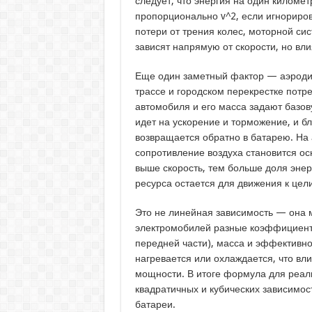
следует, что энергия на один киломе
пропорционально v^2, если игнориров
потери от трения колес, моторной си
зависят напрямую от скорости, но вл
Еще один заметный фактор — аэродин
трассе и городском перекрестке потр
автомобиля и его масса задают базову
идет на ускорение и торможение, и б
возвращается обратно в батарею. На 
сопротивление воздуха становится о
выше скорость, тем больше доля энер
ресурса остается для движения к цели
Это не линейная зависимость — она м
электромобилей разные коэффициенты
передней части), масса и эффективно
нагревается или охлаждается, что вл
мощности. В итоге формула для реаль
квадратичных и кубических зависимос
батареи.