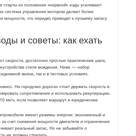
ые старты из положения «нервной» езды усиливают
ах система управления мотором делает более
е мощности, что нередко приводит к лучшему запасу
оды и советы: как ехать
т скорости, достаточно простые практические шаги,
реустройства стиля вождения. Ниже — набор
едневной жизни, так и в тестовых условиях.
мисс. На городских дорогах стоит держать скорость в
изировать сопротивление и использовать рекуперацию.
10 км/ч, если позволяет маршрут и юридические
ектромобили имеют режимы энергии: экономичный и
 за счет снижения мощности двигателя и ограничения
ичивает реальный запас. Но не забывайте о
ть не должны страдать.