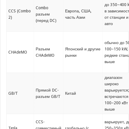
до 350–400 
Combo
CCS (Combo
Европа, США,
в зависимос
разъем
2)
часть Азии
от станции и
(перед DC)
авто
обычно до 5
Разъем
Японский и другие
100–150 kW,
CHAdeMO
CHAdeMO
рынки
редкие стан
выше
диапазон
широко
Прямой DC-
варьируется
GB/T
Китай
разъем GB/T
встречаются
100–200 кВт
выше
CCS-
варьирует, д
Tesla
совместимый
глобально (с
250–350+ кВ