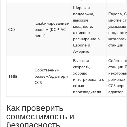
Широкая
поддержка,
Европа, 
высокие
многие с
Комбинированный
мощности,
указываю
CCS
разъем (DC + AC
активное
поддержк
пины)
расширение в
каталогах
Европе и
станций
Америке
Высокая
Собствен
скорость,
станции Te
Собственный
хорошо
некоторы
Tesla
разъём/адаптер к
интегрирована с
регионах
CCS
сетью
CCS чере
производителя
адаптер
Как проверить
совместимость и
безопасность