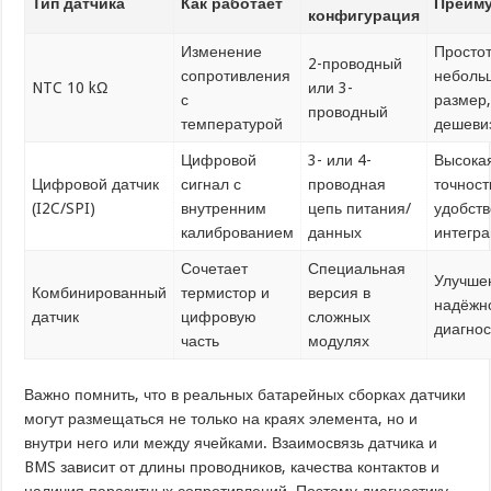
Тип датчика
Как работает
Преим
конфигурация
Изменение
Простот
2-проводный
сопротивления
неболь
NTC 10 kΩ
или 3-
с
размер,
проводный
температурой
дешеви
Цифровой
3- или 4-
Высока
Цифровой датчик
сигнал с
проводная
точност
(I2C/SPI)
внутренним
цепь питания/
удобств
калиброванием
данных
интегр
Сочетает
Специальная
Улучше
Комбинированный
термистор и
версия в
надёжно
датчик
цифровую
сложных
диагнос
часть
модулях
Важно помнить, что в реальных батарейных сборках датчики
могут размещаться не только на краях элемента, но и
внутри него или между ячейками. Взаимосвязь датчика и
BMS зависит от длины проводников, качества контактов и
наличия паразитных сопротивлений. Поэтому диагностику