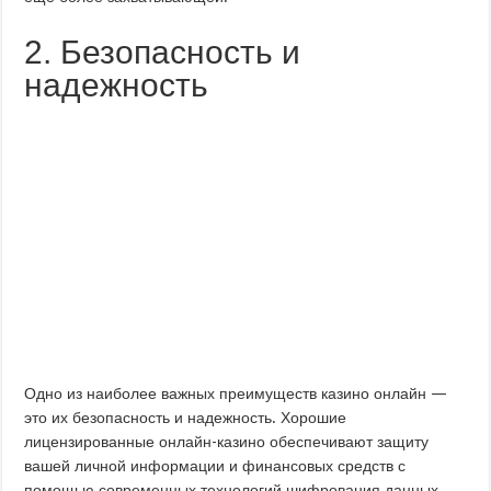
2. Безопасность и
надежность
Одно из наиболее важных преимуществ казино онлайн —
это их безопасность и надежность. Хорошие
лицензированные онлайн-казино обеспечивают защиту
вашей личной информации и финансовых средств с
помощью современных технологий шифрования данных.