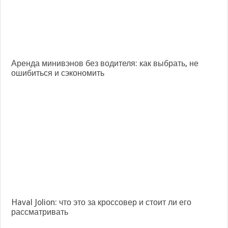
Аренда минивэнов без водителя: как выбрать, не
ошибиться и сэкономить
Haval Jolion: что это за кроссовер и стоит ли его
рассматривать