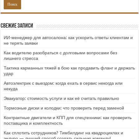
Свежие записи
ИИ-менеджер для автосалона: как ускорить ответы клиентам и
не терять заявки
Как водителю разобраться с долговыми вопросами без
лишнего стресса
Тактика карманных тяжей в бою как продавить фланг и держать
удар
Автоэлектрик с выездом: когда ехать в сервис некогда или
некуда
Эвакуатор: стоимость услуги и как её считать правильно
Тормозные диски и колодки: что проверить перед заменой
Контрактные двигатели и КПП для спецтехники: как проверить
поставщика и комплектность
Как сплотить сотрудников? Тимбилдинг на квадроциклах и
эндуро — лучший способ создать сильную команду!