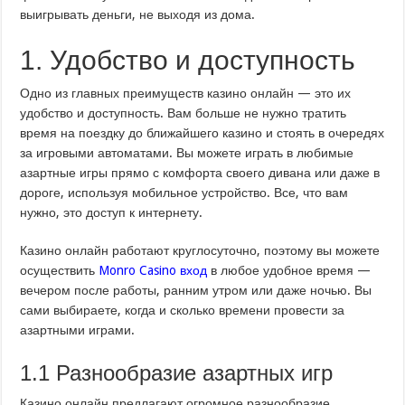
выигрывать деньги, не выходя из дома.
1. Удобство и доступность
Одно из главных преимуществ казино онлайн — это их
удобство и доступность. Вам больше не нужно тратить
время на поездку до ближайшего казино и стоять в очередях
за игровыми автоматами. Вы можете играть в любимые
азартные игры прямо с комфорта своего дивана или даже в
дороге, используя мобильное устройство. Все, что вам
нужно, это доступ к интернету.
Казино онлайн работают круглосуточно, поэтому вы можете
осуществить
Monro Casino вход
в любое удобное время —
вечером после работы, ранним утром или даже ночью. Вы
сами выбираете, когда и сколько времени провести за
азартными играми.
1.1 Разнообразие азартных игр
Казино онлайн предлагают огромное разнообразие