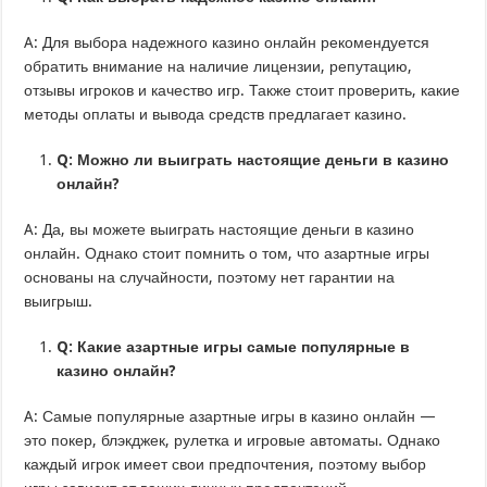
A: Для выбора надежного казино онлайн рекомендуется
обратить внимание на наличие лицензии, репутацию,
отзывы игроков и качество игр. Также стоит проверить, какие
методы оплаты и вывода средств предлагает казино.
Q: Можно ли выиграть настоящие деньги в казино
онлайн?
A: Да, вы можете выиграть настоящие деньги в казино
онлайн. Однако стоит помнить о том, что азартные игры
основаны на случайности, поэтому нет гарантии на
выигрыш.
Q: Какие азартные игры самые популярные в
казино онлайн?
A: Самые популярные азартные игры в казино онлайн —
это покер, блэкджек, рулетка и игровые автоматы. Однако
каждый игрок имеет свои предпочтения, поэтому выбор