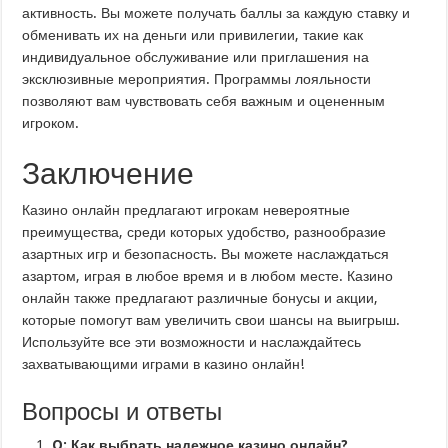
активность. Вы можете получать баллы за каждую ставку и
обменивать их на деньги или привилегии, такие как
индивидуальное обслуживание или приглашения на
эксклюзивные мероприятия. Программы лояльности
позволяют вам чувствовать себя важным и оцененным
игроком.
Заключение
Казино онлайн предлагают игрокам невероятные
преимущества, среди которых удобство, разнообразие
азартных игр и безопасность. Вы можете наслаждаться
азартом, играя в любое время и в любом месте. Казино
онлайн также предлагают различные бонусы и акции,
которые помогут вам увеличить свои шансы на выигрыш.
Используйте все эти возможности и наслаждайтесь
захватывающими играми в казино онлайн!
Вопросы и ответы
Q: Как выбрать надежное казино онлайн?